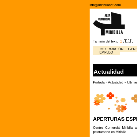
info@miribillanet.com
Tamaño del texto:
INFORMACIÓN GENE
EMPLEO
Actualidad
Portada
»
Actualidad
»
Ultima
APERTURAS ESP
Centro Comercial Miribilla
pelotamano en Miribilla.