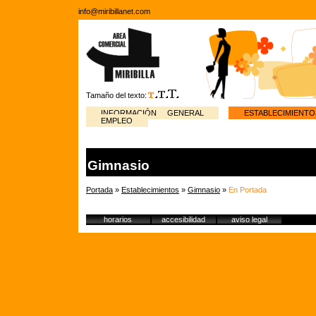
info@miribillanet.com
Tamaño del texto:
INFORMACIÓN GENERAL
ESTABLECIMIENTO
EMPLEO
Gimnasio
Portada
»
Establecimientos
»
Gimnasio
»
En Portada
horarios
accesibilidad
aviso legal