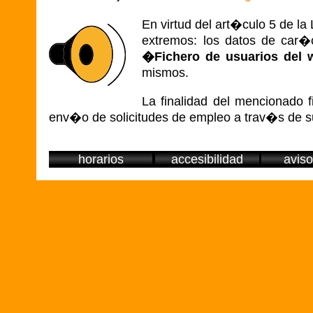
En virtud del art�culo 5 de l
extremos: los datos de car�
�Fichero de usuarios del w
mismos.
La finalidad del mencionado f
env�o de solicitudes de empleo a trav�s de s
horarios
accesibilidad
aviso