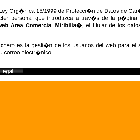
a Ley Org�nica 15/1999 de Protecci�n de Datos de Car�
cter personal que introduzca a trav�s de la p�gina 
eb Area Comercial Miribilla�
, el titular de los da
ichero es la gesti�n de los usuarios del web para el a
u correo electr�nico.
 legal